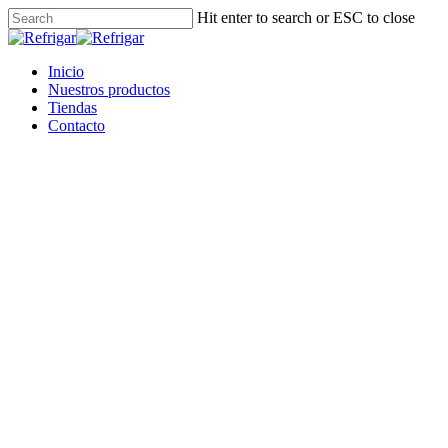
Skip
Hit enter to search or ESC to close
to
Close
main
Search
content
Menu
Inicio
Nuestros productos
Tiendas
Contacto