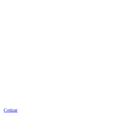
Estuche manifold y avellanador Value
Cotizar