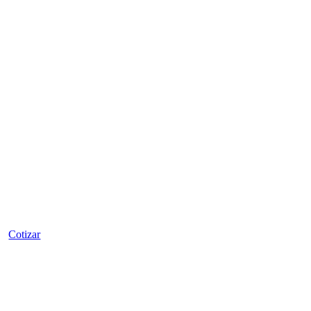
Tapafugas Brasweld
Cotizar